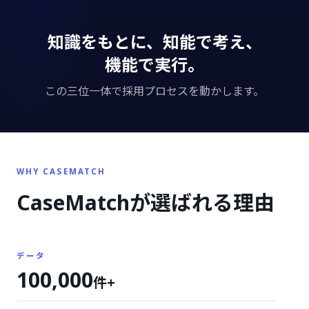
知識をもとに、知能で考え、
機能で実行。
この三位一体で採用プロセスを動かします。
WHY CASEMATCH
CaseMatchが
選ばれる理由
データ
100,000
件+