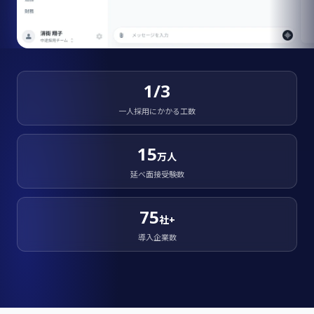
1/3
一人採用にかかる工数
15
万人
延べ面接受験数
75
社+
導入企業数