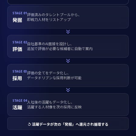
STAGE 01
評価済みのタレントプールから、
発掘
即戦力人材をリストアップ
STAGE 02
自社基準のAI面接を設計し、
評価
追加で評価が必要な候補者に自動で案内
STAGE 03
評価の全てをデータ化し、
採用
データドリブンな採用判断が可能
STAGE 04
入社後の活躍もデータ化し、
活躍
活躍する人材像を次の採用に反映
↺ 活躍データが次の「発掘」へ還元され循環する