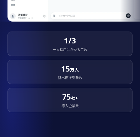
1/3
一人採用にかかる工数
15
万人
延べ面接受験数
75
社+
導入企業数