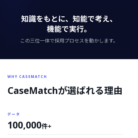
知識をもとに、知能で考え、
機能で実行。
この三位一体で採用プロセスを動かします。
WHY CASEMATCH
CaseMatchが
選ばれる理由
データ
100,000
件+