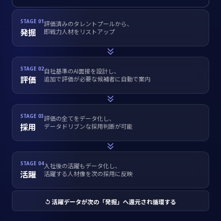
STAGE 01
評価済みのタレントプールから、
発掘
即戦力人材をリストアップ
STAGE 02
自社基準のAI面接を設計し、
評価
追加で評価が必要な候補者に自動で案内
STAGE 03
評価の全てをデータ化し、
採用
データドリブンな採用判断が可能
STAGE 04
入社後の活躍もデータ化し、
活躍
活躍する人材像を次の採用に反映
↺ 活躍データが次の「発掘」へ還元され循環する