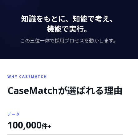
知識をもとに、知能で考え、
機能で実行。
この三位一体で採用プロセスを動かします。
WHY CASEMATCH
CaseMatchが
選ばれる理由
データ
100,000
件+