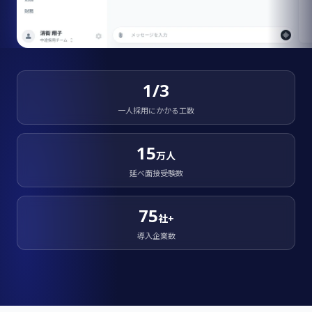
1/3
一人採用にかかる工数
15
万人
延べ面接受験数
75
社+
導入企業数