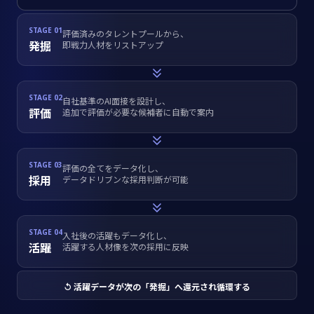
STAGE 01
評価済みのタレントプールから、
発掘
即戦力人材をリストアップ
STAGE 02
自社基準のAI面接を設計し、
評価
追加で評価が必要な候補者に自動で案内
STAGE 03
評価の全てをデータ化し、
採用
データドリブンな採用判断が可能
STAGE 04
入社後の活躍もデータ化し、
活躍
活躍する人材像を次の採用に反映
↺ 活躍データが次の「発掘」へ還元され循環する